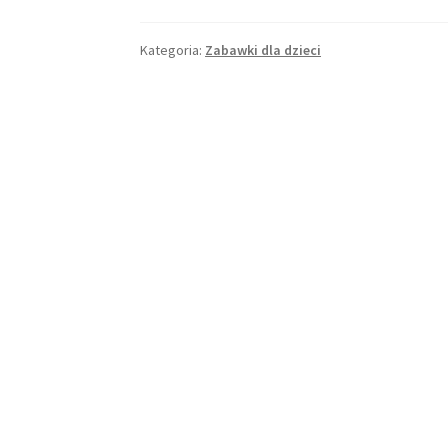
gry
muduko
Kategoria:
Zabawki dla dzieci
dla
dziecka?