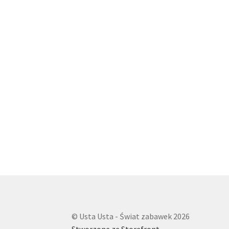
© Usta Usta - Świat zabawek 2026
Stworzone ze Storefront
.