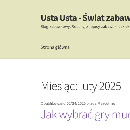
Usta Usta - Świat zaba
Przejdź
Przejdź
do
do
Blog zabawkowy. Recenzje i opisy zabawek. Jak ak
nawigacji
treści
Strona główna
Strona główna
Miesiąc:
luty 2025
Opublikowano
02/24/2025
przez
Marcelino
Jak wybrać gry mu