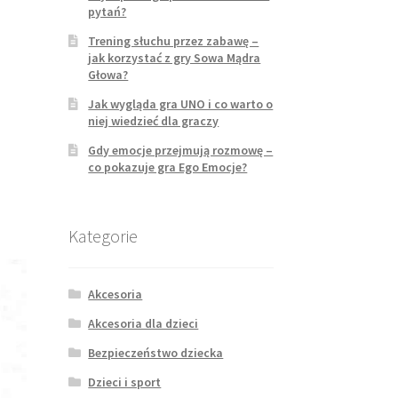
pytań?
Trening słuchu przez zabawę –
jak korzystać z gry Sowa Mądra
Głowa?
Jak wygląda gra UNO i co warto o
niej wiedzieć dla graczy
Gdy emocje przejmują rozmowę –
co pokazuje gra Ego Emocje?
Kategorie
Akcesoria
Akcesoria dla dzieci
Bezpieczeństwo dziecka
Dzieci i sport