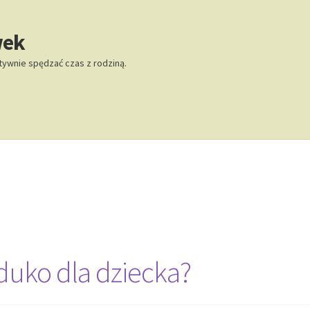
wek
tywnie spędzać czas z rodziną.
duko dla dziecka?