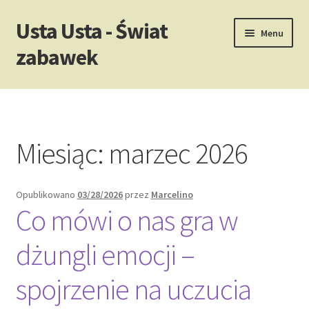
Usta Usta - Świat
Przejdź
Przejdź
Menu
do
do
zabawek
nawigacji
treści
Strona główna
Miesiąc:
marzec 2026
Opublikowano
03/28/2026
przez
Marcelino
Co mówi o nas gra w
dżungli emocji –
spojrzenie na uczucia