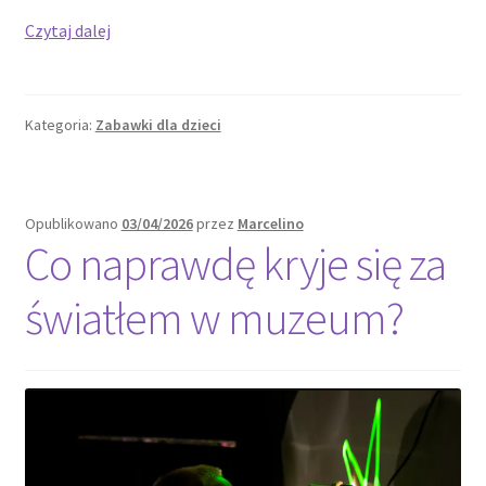
Co
Czytaj dalej
mówi
o
nas
Kategoria:
Zabawki dla dzieci
gra
w
dżungli
emocji
Opublikowano
03/04/2026
przez
Marcelino
–
Co naprawdę kryje się za
spojrzenie
na
światłem w muzeum?
uczucia