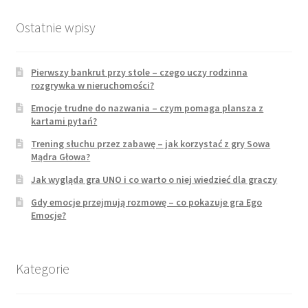
w
muzeum?
Ostatnie wpisy
Pierwszy bankrut przy stole – czego uczy rodzinna
rozgrywka w nieruchomości?
Emocje trudne do nazwania – czym pomaga plansza z
kartami pytań?
Trening słuchu przez zabawę – jak korzystać z gry Sowa
Mądra Głowa?
Jak wygląda gra UNO i co warto o niej wiedzieć dla graczy
Gdy emocje przejmują rozmowę – co pokazuje gra Ego
Emocje?
Kategorie