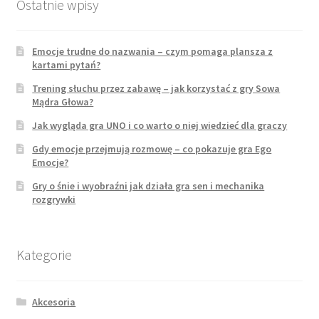
Ostatnie wpisy
Emocje trudne do nazwania – czym pomaga plansza z
kartami pytań?
Trening słuchu przez zabawę – jak korzystać z gry Sowa
Mądra Głowa?
Jak wygląda gra UNO i co warto o niej wiedzieć dla graczy
Gdy emocje przejmują rozmowę – co pokazuje gra Ego
Emocje?
Gry o śnie i wyobraźni jak działa gra sen i mechanika
rozgrywki
Kategorie
Akcesoria