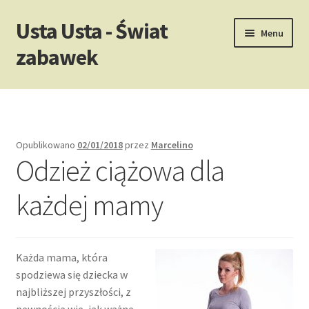
Usta Usta - Świat
Przejdź
Przejdź
Menu
do
do
zabawek
nawigacji
treści
Strona główna
Opublikowano
02/01/2018
przez
Marcelino
Odzież ciążowa dla
każdej mamy
Każda mama, która
spodziewa się dziecka w
najbliższej przyszłości, z