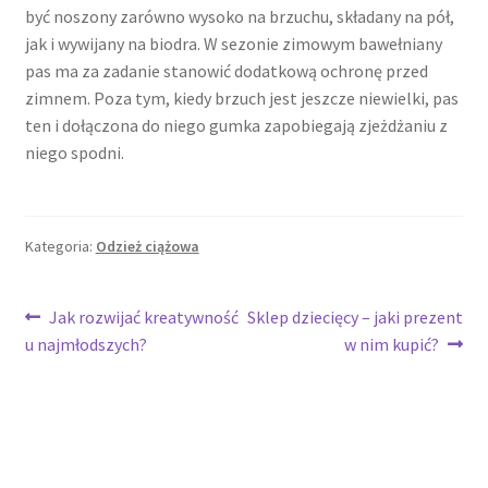
być noszony zarówno wysoko na brzuchu, składany na pół,
jak i wywijany na biodra. W sezonie zimowym bawełniany
pas ma za zadanie stanowić dodatkową ochronę przed
zimnem. Poza tym, kiedy brzuch jest jeszcze niewielki, pas
ten i dołączona do niego gumka zapobiegają zjeżdżaniu z
niego spodni.
Kategoria:
Odzież ciążowa
Nawigacja
Poprzedni
Następny
Jak rozwijać kreatywność
Sklep dziecięcy – jaki prezent
wpis:
wpis:
u najmłodszych?
w nim kupić?
wpisu