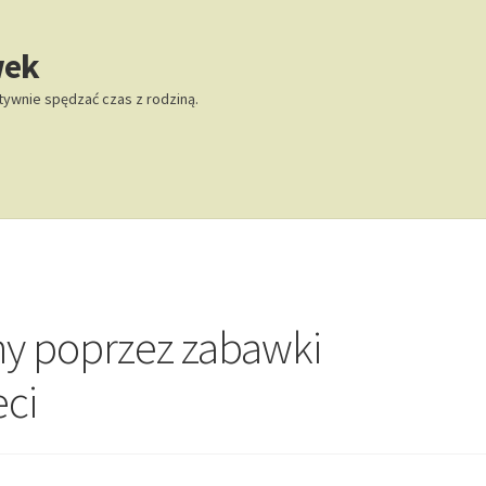
wek
tywnie spędzać czas z rodziną.
ny poprzez zabawki
eci