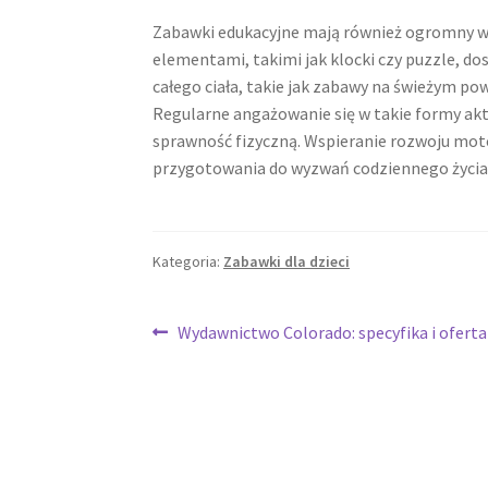
Zabawki edukacyjne mają również ogromny w
elementami, takimi jak klocki czy puzzle, 
całego ciała, takie jak zabawy na świeżym pow
Regularne angażowanie się w takie formy ak
sprawność fizyczną. Wspieranie rozwoju mot
przygotowania do wyzwań codziennego życia
Kategoria:
Zabawki dla dzieci
Nawigacja
Poprzedni
Wydawnictwo Colorado: specyfika i ofert
wpis:
wpisu