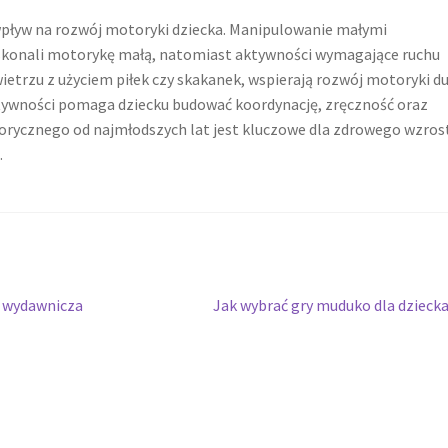
pływ na rozwój motoryki dziecka. Manipulowanie małymi
doskonali motorykę małą, natomiast aktywności wymagające ruchu
ietrzu z użyciem piłek czy skakanek, wspierają rozwój motoryki du
tywności pomaga dziecku budować koordynację, zręczność oraz
orycznego od najmłodszych lat jest kluczowe dla zdrowego wzrost
.
Następny
a wydawnicza
Jak wybrać gry muduko dla dzieck
wpis: