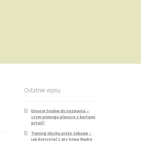
Ostatnie wpisy
Emocje trudne do nazwania –
czym pomaga plansza z kartami
pytań?
Trening słuchu przez zabawę –
jak korzystać z gry Sowa Mądra