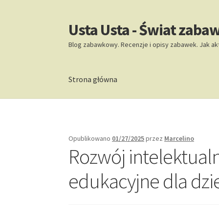
Usta Usta - Świat zaba
Przejdź
Przejdź
do
do
Blog zabawkowy. Recenzje i opisy zabawek. Jak ak
nawigacji
treści
Strona główna
Strona główna
Opublikowano
01/27/2025
przez
Marcelino
Rozwój intelektual
edukacyjne dla dzi