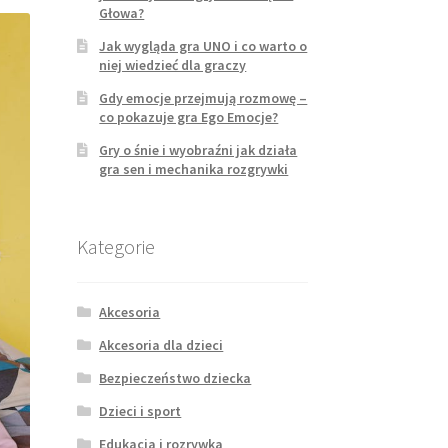
Głowa?
Jak wygląda gra UNO i co warto o
niej wiedzieć dla graczy
Gdy emocje przejmują rozmowę –
co pokazuje gra Ego Emocje?
Gry o śnie i wyobraźni jak działa
gra sen i mechanika rozgrywki
Kategorie
Akcesoria
Akcesoria dla dzieci
Bezpieczeństwo dziecka
Dzieci i sport
Edukacja i rozrywka